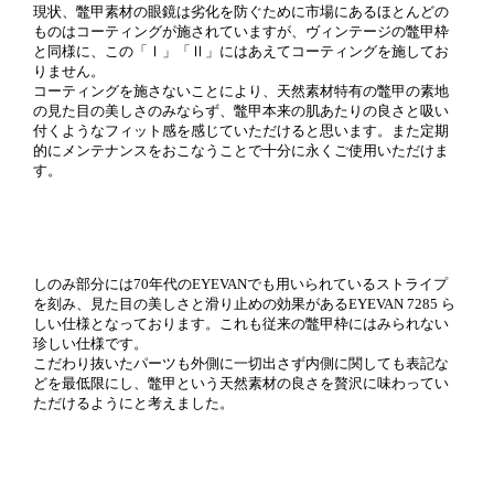
現状、鼈甲素材の眼鏡は劣化を防ぐために市場にあるほとんどの
ものはコーティングが施されていますが、ヴィンテージの鼈甲枠
と同様に、この「Ⅰ」「Ⅱ」にはあえてコーティングを施してお
りません。
コーティングを施さないことにより、天然素材特有の鼈甲の素地
の見た目の美しさのみならず、鼈甲本来の肌あたりの良さと吸い
付くようなフィット感を感じていただけると思います。また定期
的にメンテナンスをおこなうことで十分に永くご使用いただけま
す。
しのみ部分には70年代のEYEVANでも用いられているストライプ
を刻み、見た目の美しさと滑り止めの効果があるEYEVAN 7285 ら
しい仕様となっております。これも従来の鼈甲枠にはみられない
珍しい仕様です。
こだわり抜いたパーツも外側に一切出さず内側に関しても表記な
どを最低限にし、鼈甲という天然素材の良さを贅沢に味わってい
ただけるようにと考えました。