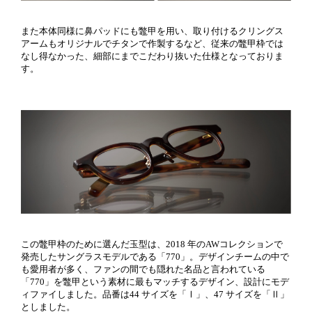
また本体同様に鼻パッドにも鼈甲を用い、取り付けるクリングス
アームもオリジナルでチタンで作製するなど、従来の鼈甲枠では
なし得なかった、細部にまでこだわり抜いた仕様となっておりま
す。
この鼈甲枠のために選んだ玉型は、2018 年のAWコレクションで
発売したサングラスモデルである「770」。デザインチームの中で
も愛用者が多く、ファンの間でも隠れた名品と言われている
「770」を鼈甲という素材に最もマッチするデザイン、設計にモデ
ィファイしました。品番は44 サイズを「Ⅰ」、47 サイズを「Ⅱ」
としました。