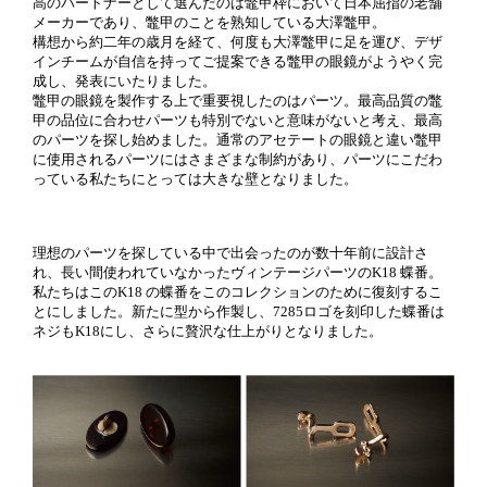
高のパートナーとして選んだのは鼈甲枠において日本屈指の老舗
メーカーであり、鼈甲のことを熟知している大澤鼈甲。
構想から約二年の歳月を経て、何度も大澤鼈甲に足を運び、デザ
インチームが自信を持ってご提案できる鼈甲の眼鏡がようやく完
成し、発表にいたりました。
鼈甲の眼鏡を製作する上で重要視したのはパーツ。最高品質の鼈
甲の品位に合わせパーツも特別でないと意味がないと考え、最高
のパーツを探し始めました。通常のアセテートの眼鏡と違い鼈甲
に使用されるパーツにはさまざまな制約があり、パーツにこだわ
っている私たちにとっては大きな壁となりました。
理想のパーツを探している中で出会ったのが数十年前に設計さ
れ、長い間使われていなかったヴィンテージパーツのK18 蝶番。
私たちはこのK18 の蝶番をこのコレクションのために復刻するこ
とにしました。新たに型から作製し、7285ロゴを刻印した蝶番は
ネジもK18にし、さらに贅沢な仕上がりとなりました。