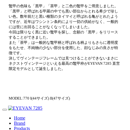
鼈甲の色味も「黒甲」「茶甲」と二色の鼈甲をご用意しました。
「黒甲」と呼ばれる甲羅の中でも黒い部位からとれる希少で珍し
い色。数年前だと黒い種類のタイマイと呼ばれる亀がとれたよう
ですが、近年はワシントン条約により一切の供給がなく、一般的
には世に出回ることがなくなってしまいました。
今回は限りなく黒に近い鼈甲を探し、念願の「黒甲」をリリース
することができました。
また「茶甲」は一般的な鼈甲柄と呼ばれる柄よりもさらに透明度
をもたせ、不純物の少ない部分を使用した、顔なじみの良さが特
徴です。
決してヴィンテージフレームでは見つけることができないまさに
ネクストヴィンテージといえる最高の鼈甲枠がEYEVAN 7285 直営
限定モデルとして誕生しました。
MODEL:770 I(44サイズ) II(47サイズ)
Home
Brand
Products