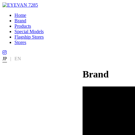
Home
Brand
Products
Special Models
Flagship Stores
Stores
JP
|
EN
Brand