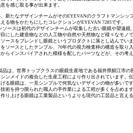
熱意を感じ取る事が出来ます。
13年、新たなデザインチームがそのEYEVANのクラフトマンシ
る物をかたちにしたコレクションがEYEVAN 7285です。
のデザインソースは初代のデザインチームが収集した古い眼鏡や望遠
が目にした建造物などの人工物や自然や天然物など様々なモノ
ソースをブレンドし眼鏡というプロダクトに落とし込んでいま
をソースとしたテンプル、70年代の視力検査枠の構造を取り
柄からインスパイアされた模様を配したパーツなどが、その考
285の製品は、世界トップクラスの眼鏡生産地である福井県鯖江市
マシンメイドの複合した生産工程により作り出されています。
上げる眼鏡は、一見シンプルで何気ないデザインの物が多いで
技術を持つ限られた職人の手作業による工程が多くを占めます。
て作り上げる眼鏡は工業製品というよりも現代の工芸品と言え