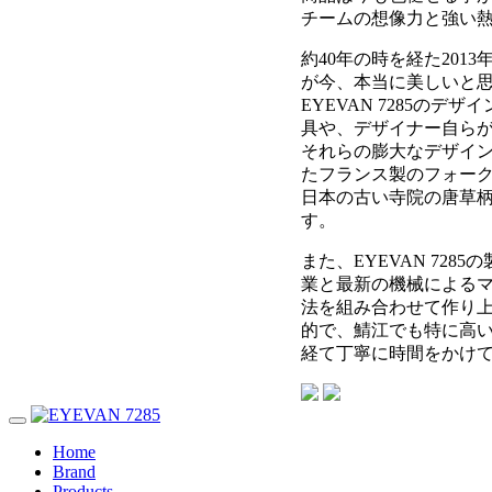
チームの想像力と強い
約40年の時を経た20
が今、本当に美しいと思え
EYEVAN 7285
具や、デザイナー自ら
それらの膨大なデザイン
たフランス製のフォーク
日本の古い寺院の唐草
す。
また、EYEVAN 7
業と最新の機械による
法を組み合わせて作り
的で、鯖江でも特に高い
経て丁寧に時間をかけ
Home
Brand
Products