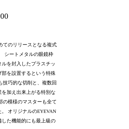
900
して初めてのリリースとなる複式
]。 シートメタルの眼鏡枠
タルを封入したプラスチッ
げ部を設置するという特殊
も技巧的な切削と、複数回
業を加え出来上がる特別な
部の模様のマスターも全て
 オリジナルのEYEVAN
備した機能的にも最上級の