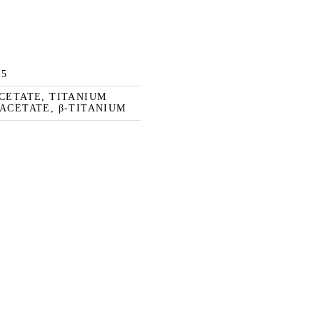
45
CETATE, TITANIUM
ACETATE, β-TITANIUM