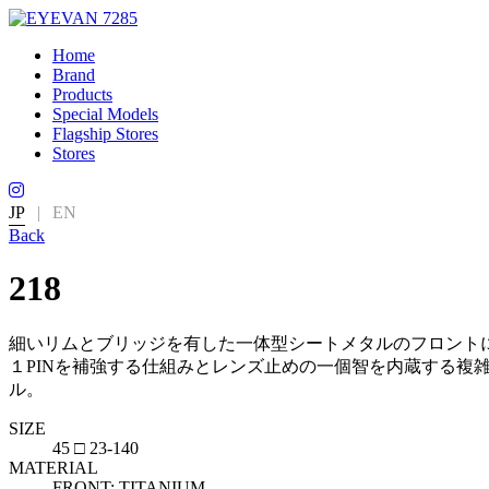
Home
Brand
Products
Special Models
Flagship Stores
Stores
JP
|
EN
Back
218
細いリムとブリッジを有した一体型シートメタルのフロントに
１PINを補強する仕組みとレンズ止めの一個智を内蔵する複
ル。
SIZE
45 □ 23-140
MATERIAL
FRONT: TITANIUM