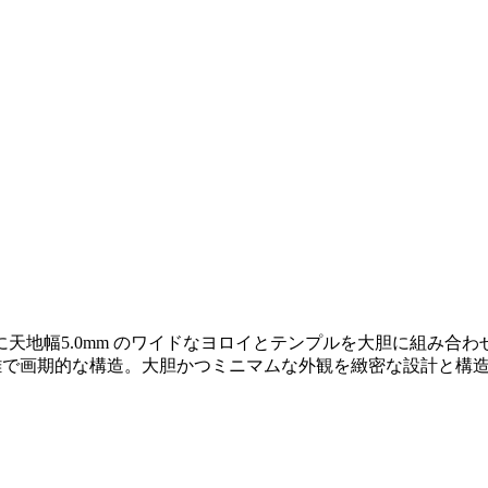
天地幅5.0mm のワイドなヨロイとテンプルを大胆に組み合
雑で画期的な構造。大胆かつミニマムな外観を緻密な設計と構造