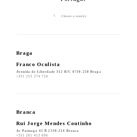
Choose a country
Braga
Franco Oculista
Avenida de Liberdade 312 R/C 4710-250 Braga
+351 253 274 724
Branca
Rui Jorge Mendes Coutinho
Av Paimogo 42 B 2530-214 Branca
+351 261 413 696