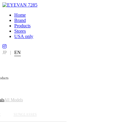
Home
Brand
Products
Stores
USA only
JP
|
EN
oducts
als
All Models
E
SUNGLASSES