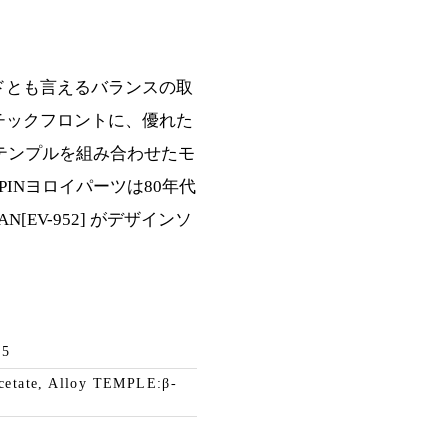
ドとも言えるバランスの取
チックフロントに、優れた
ンテンプルを組み合わせたモ
INヨロイパーツは80年代
[EV-952] がデザインソ
45
etate, Alloy TEMPLE:β-