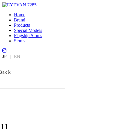
Home
Brand
Products
Special Models
Flagship Stores
Stores
JP
|
EN
Back
411