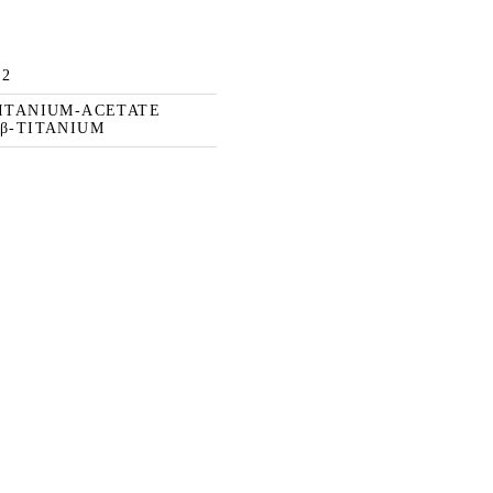
42
TITANIUM-ACETATE
 β-TITANIUM