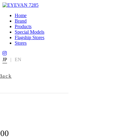
Home
Brand
Products
Special Models
Flagship Stores
Stores
JP
|
EN
Back
800