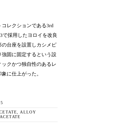
コレクションである3rd
13で採用したヨロイを改良
形の台座を設置しカシメピ
り強固に固定するという設
ィックかつ独自性のあるレ
印象に仕上がった。
45
ACETATE, ALLOY
 ACETATE