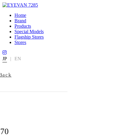
Home
Brand
Products
Special Models
Flagship Stores
Stores
JP
|
EN
Back
770