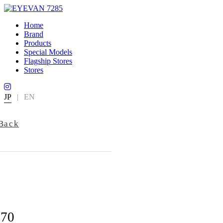
Home
Brand
Products
Special Models
Flagship Stores
Stores
JP
|
EN
Back
770