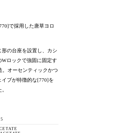
[770]で採用した唐草ヨロ
。
じ形の台座を設置し、カシ
のWロックで強固に固定す
構造。オーセンティックかつ
プが特徴的な[770]を
た。
45
ACETATE