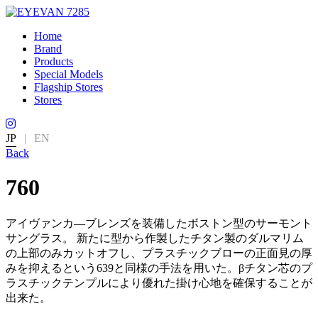
Home
Brand
Products
Special Models
Flagship Stores
Stores
JP
|
EN
Back
760
アイヴァンカ—ブレンズを装備したボストン型のサーモント
サングラス。 新たに型から作製したチタン製のダルマリム
の上部のみカットオフし、プラスチックブローの正面見の厚
みを抑えるという639と同様の手法を用いた。βチタン芯のプ
ラスチックテンプルにより優れた掛け心地を確保することが
出来た。