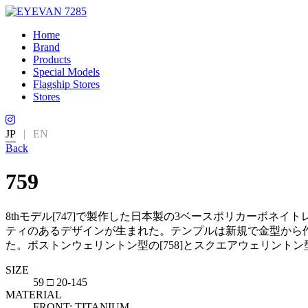
Home
Brand
Products
Special Models
Flagship Stores
Stores
JP
|
EN
Back
759
8thモデル[747]で製作した日本製の3ベースポリカーボ
ティのあるデザインが生まれた。テンプルは新規で金型から
た。ボストンウェリントン型の[758]とスクエアウェリントン型の
SIZE
59 □ 20-145
MATERIAL
FRONT: TITANIUM