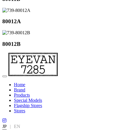
80012A
80012B
Home
Brand
Products
Special Models
Flagship Stores
Stores
JP
|
EN