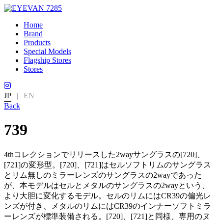
Home
Brand
Products
Special Models
Flagship Stores
Stores
JP
|
EN
Back
739
4thコレクションでリリースした2wayサングラスの[720]、
[721]の変形型。[720]、[721]はセルソフトリムのサングラス
とリム無しのミラーレンズのサングラスの2wayであった
が、本モデルはセルとメタルのサングラスの2wayという、
より大胆に変化するモデル。セルのリムにはCR39の偏光レ
ンズが付き、メタルのリムにはCR39のインナーソフトミラ
ーレンズが標準装備される。[720]、[721]と同様、専用のヌ