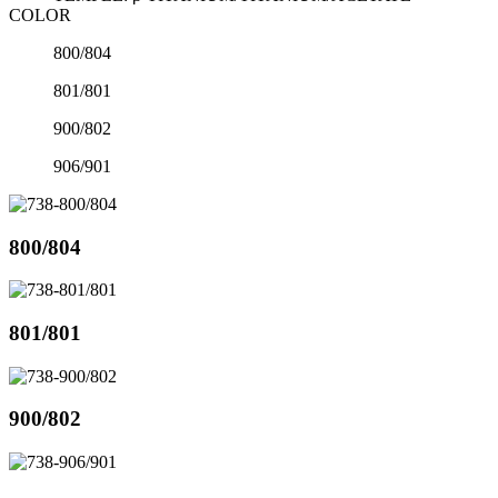
COLOR
800/804
801/801
900/802
906/901
800/804
801/801
900/802