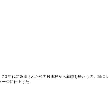
7０年代に製造された視力検査枠から着想を得たもの。5thコ
メージに仕上げた。