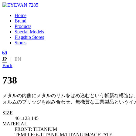
Home
Brand
Products
Special Models
Flagship Stores
Stores
JP
|
EN
Back
738
メタルの内側にメタルのリムをはめ込むという斬新な構造は、
ォルムのブリッジを組み合わせ、無機質な工業製品というイ
SIZE
46 □ 23-145
MATERIAL
FRONT: TITANIUM
TEMPLE: β-TITANIUM/TITANIUM/ACETATE