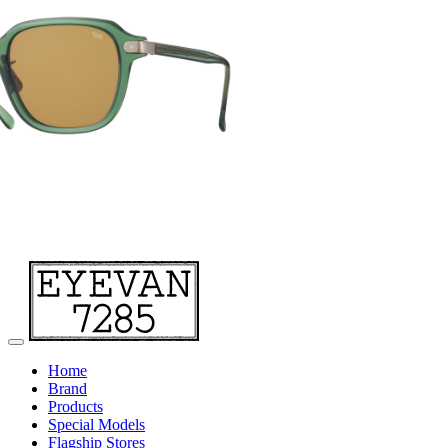
Home
Brand
Products
Special Models
Flagship Stores