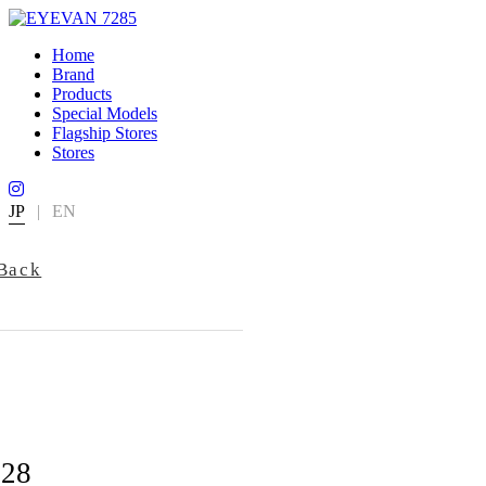
Home
Brand
Products
Special Models
Flagship Stores
Stores
JP
|
EN
Back
728