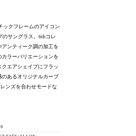
プラスチックフレームのアイコン
プのサングラス。6thコレ
やアンティーク調の加工を
のカラーバリエーションを
スクエアシェイプにフラッ
感のあるオリジナルカーブ
LENS)レンズを合わせモードな
40