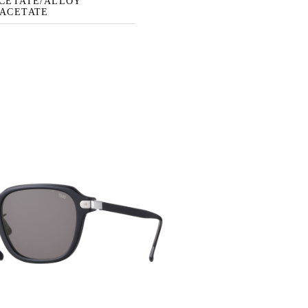
ACETATE/ALLOY
 ACETATE