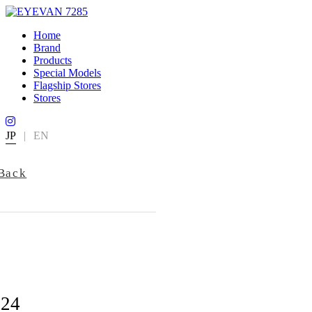
Home
Brand
Products
Special Models
Flagship Stores
Stores
JP
|
EN
Back
724