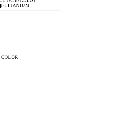
ACETATE/ALLOY
 β-TITANIUM
W COLOR