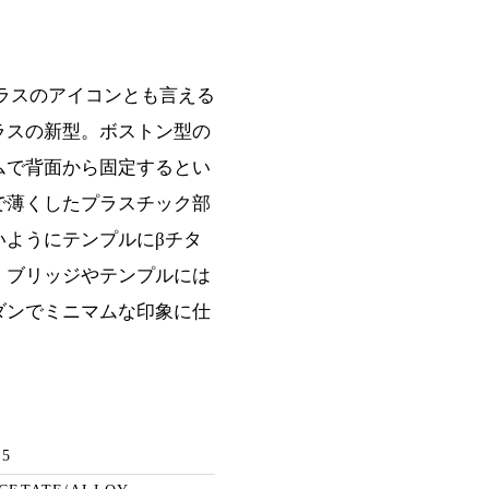
サングラスのアイコンとも言える
ラスの新型。ボストン型の
ムで背面から固定するとい
で薄くしたプラスチック部
いようにテンプルにβチタ
。ブリッジやテンプルには
ダンでミニマムな印象に仕
45