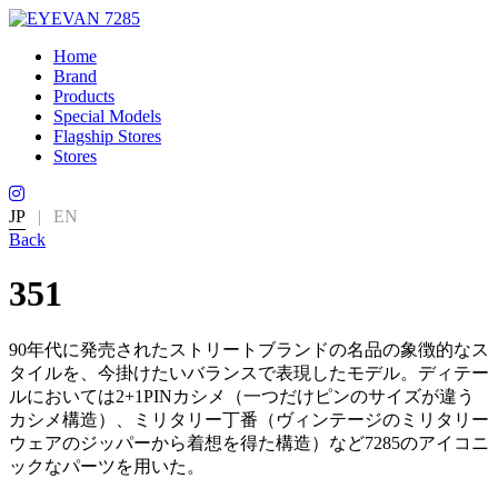
Home
Brand
Products
Special Models
Flagship Stores
Stores
JP
|
EN
Back
351
90年代に発売されたストリートブランドの名品の象徴的なス
タイルを、今掛けたいバランスで表現したモデル。ディテー
ルにおいては2+1PINカシメ（一つだけピンのサイズが違う
カシメ構造）、ミリタリー丁番（ヴィンテージのミリタリー
ウェアのジッパーから着想を得た構造）など7285のアイコニ
ックなパーツを用いた。