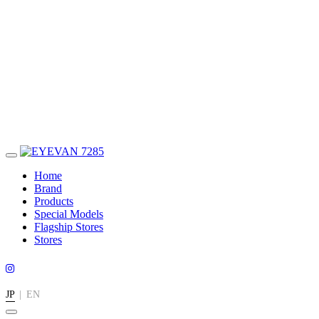
Home
Brand
Products
Special Models
Flagship Stores
Stores
JP
|
EN