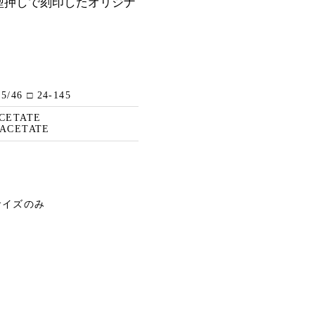
型押しで刻印したオリジナ
45/46 □ 24-145
ACETATE
 ACETATE
6サイズのみ