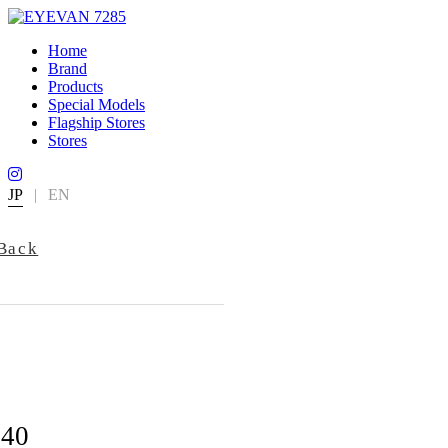
Home
Brand
Products
Special Models
Flagship Stores
Stores
JP
|
EN
Back
340