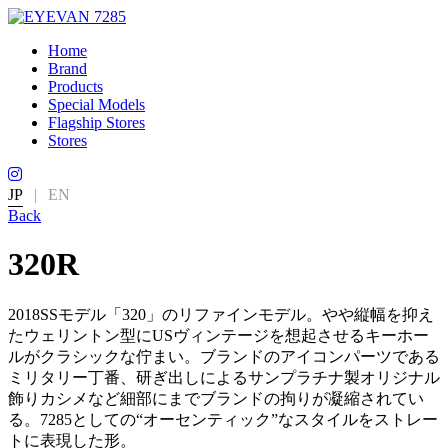
Home
Brand
Products
Special Models
Flagship Stores
Stores
JP
|
EN
Back
320R
2018SSモデル「320」のリファインモデル。やや縦幅を抑え
たウェリントン型にUSヴィンテージを想起させるキーホー
ルがクラシックな佇まい。ブランドのアイコンパーツである
ミリタリー丁番、研ぎ出しによるサンプラチナ製オリジナル
飾りカシメなど細部にまでブランドの拘りが凝縮されてい
る。7285としての“オーセンティック”なスタイルをストレー
トに表現した形。