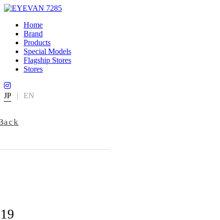
Home
Brand
Products
Special Models
Flagship Stores
Stores
JP
|
EN
Back
319