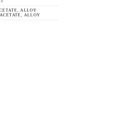
45
ACETATE, ALLOY
 ACETATE, ALLOY