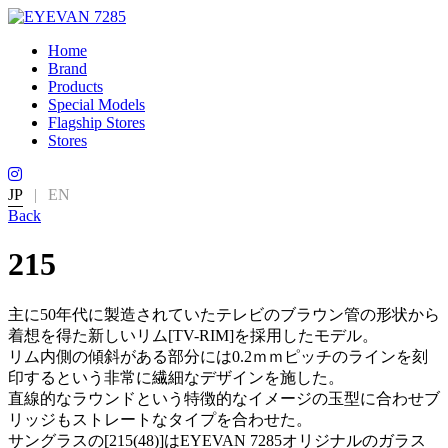
Home
Brand
Products
Special Models
Flagship Stores
Stores
JP
|
EN
Back
215
主に50年代に製造されていたテレビのブラウン管の形状から
着想を得た新しいリム[TV-RIM]を採用したモデル。
リム内側の傾斜がある部分には0.2ｍｍピッチのラインを刻
印するという非常に繊細なデザインを施した。
直線的なラウンドという特徴的なイメージの玉型に合わせブ
リッジもストレートなタイプを合わせた。
サングラスの[215(48)]はEYEVAN 7285オリジナルのガラス