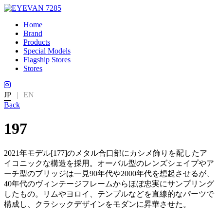
Home
Brand
Products
Special Models
Flagship Stores
Stores
JP
|
EN
Back
197
2021年モデル[177]のメタル合口部にカシメ飾りを配したア
イコニックな構造を採用。オーバル型のレンズシェイプやア
ーチ型のブリッジは一見90年代や2000年代を想起させるが、
40年代のヴィンテージフレームからほぼ忠実にサンプリング
したもの。リムやヨロイ、テンプルなどを直線的なパーツで
構成し、クラシックデザインをモダンに昇華させた。