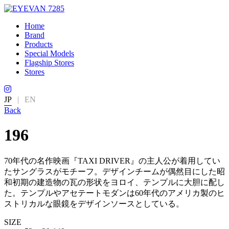
Home
Brand
Products
Special Models
Flagship Stores
Stores
JP
|
EN
Back
196
70年代の名作映画『TAXI DRIVER』の主人公が着用してい
たサングラスがモチーフ。デザインチームが偶然目にした昭
和初期の建造物の瓦の形状をヨロイ、テンプルに大胆に配し
た。テンプルやアセテートモダンは60年代のアメリカ製のヒ
ストリカルな眼鏡をデザインソースとしている。
SIZE