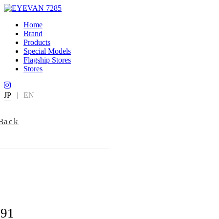
Home
Brand
Products
Special Models
Flagship Stores
Stores
JP
|
EN
Back
191