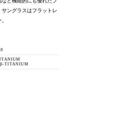
地など機能的にも優れたプ
。サングラスはフラットレ
ー。
48
TITANIUM
 β-TITANIUM