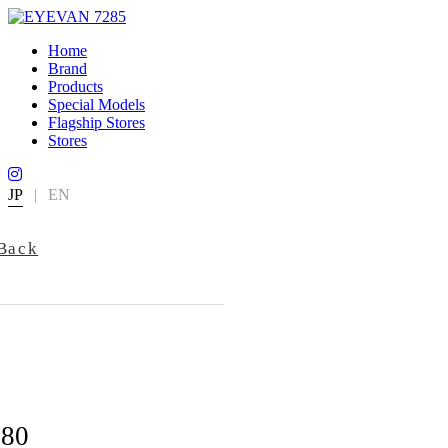
Home
Brand
Products
Special Models
Flagship Stores
Stores
JP
|
EN
Back
180