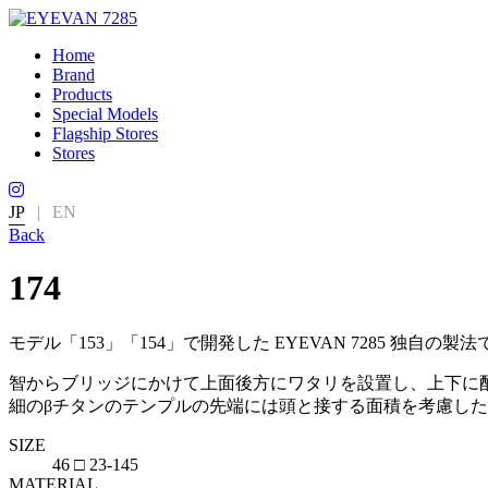
Home
Brand
Products
Special Models
Flagship Stores
Stores
JP
|
EN
Back
174
モデル「153」「154」で開発した EYEVAN 7285 独自
智からブリッジにかけて上面後方にワタリを設置し、上下に
細のβチタンのテンプルの先端には頭と接する面積を考慮した先
SIZE
46 □ 23-145
MATERIAL