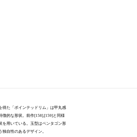
を得た「ポインテッドリム」は甲丸感
な形状。前作[158],[159]と同様
状を用いている。玉型はペンタゴン形
う独自性のあるデザイン。