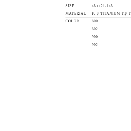
SIZE
48 □ 21-148
MATERIAL
F: β-TITANIUM T:β
COLOR
800
802
900
902