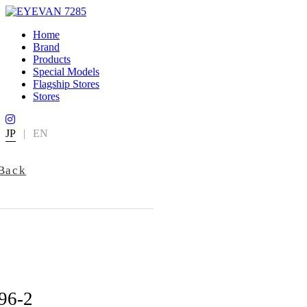
Home
Brand
Products
Special Models
Flagship Stores
Stores
JP
|
EN
Back
96-2