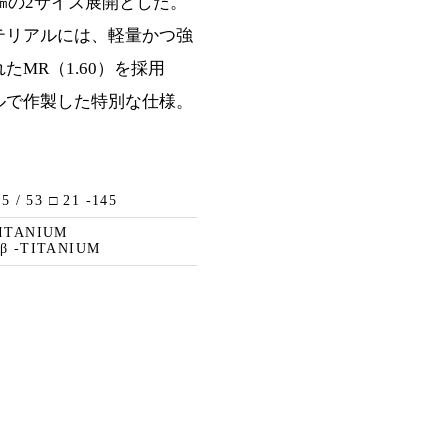
3㎜の2サイズ展開とした。
テリアルには、軽量かつ強
MR（1.60）を採用
ルで作製した特別な仕様。
5 / 53 □ 21 -145
TITANIUM
β -TITANIUM