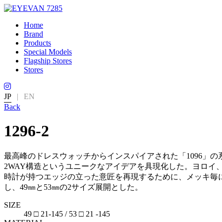
Home
Brand
Products
Special Models
Flagship Stores
Stores
JP
|
EN
Back
1296-2
最高峰のドレスウォッチからインスパイアされた「1096」
2WAY構造というユニークなアイデアを具現化した。ヨロ
時計が持つエッジの立った意匠を再現するために、メッキ毎にガ
し、49㎜と53㎜の2サイズ展開とした。
SIZE
49 □ 21-145 / 53 □ 21 -145