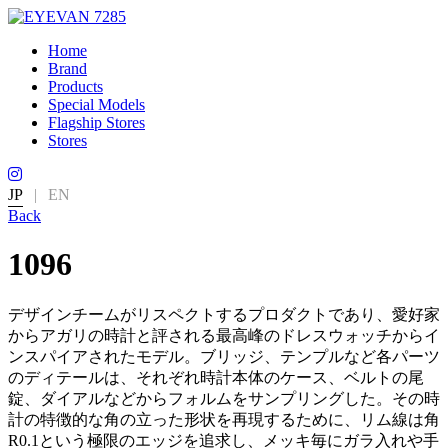
Home
Brand
Products
Special Models
Flagship Stores
Stores
JP
|
EN
Back
1096
デザインチームがリスペクトするプロダクトであり、愛好家
からアガリの時計と評される最高峰のドレスウォッチからイ
ンスパイアされたモデル。ブリッジ、テンプルなど各パーツ
のディテールは、それぞれ時計本体のケース、ベルトの尾
錠、ダイアルなどからフォルムをサンプリングした。その時
計の特徴的な角の立った形状を再現するために、リム線は角
R0.1という極限のエッジを追求し、メッキ毎にガラ入れや手