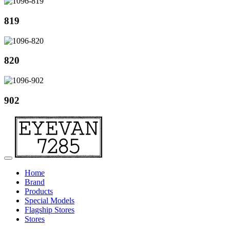
819
820
902
Home
Brand
Products
Special Models
Flagship Stores
Stores