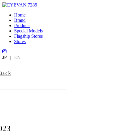
Home
Brand
Products
Special Models
Flagship Stores
Stores
JP
|
EN
Back
023