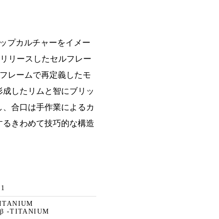
プホップカルチャーをイメー
にリリースしたセルフレー
ルフレームで再定義したモ
形成したリムと智にブリッ
し、合口は手作業によるカ
するきわめて技巧的な構造
41
TITANIUM
β -TITANIUM