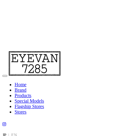
Home
Brand
Products
Special Models
Flagship Stores
Stores
JP
|
EN