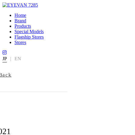
Home
Brand
Products
Special Models
Flagship Stores
Stores
JP
|
EN
Back
021