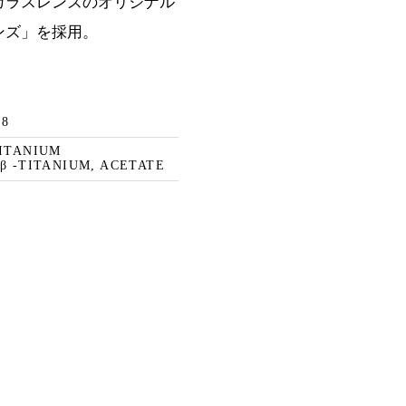
ガラスレンズのオリジナル
ンズ」を採用。
48
TITANIUM
β -TITANIUM, ACETATE