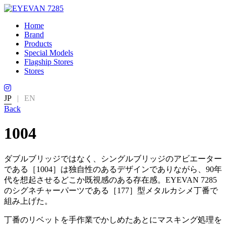
Home
Brand
Products
Special Models
Flagship Stores
Stores
JP
|
EN
Back
1004
ダブルブリッジではなく、シングルブリッジのアビエーター
である［1004］は独自性のあるデザインでありながら、90年
代を想起させるどこか既視感のある存在感。EYEVAN 7285
のシグネチャーパーツである［177］型メタルカシメ丁番で
組み上げた。
丁番のリベットを手作業でかしめたあとにマスキング処理を