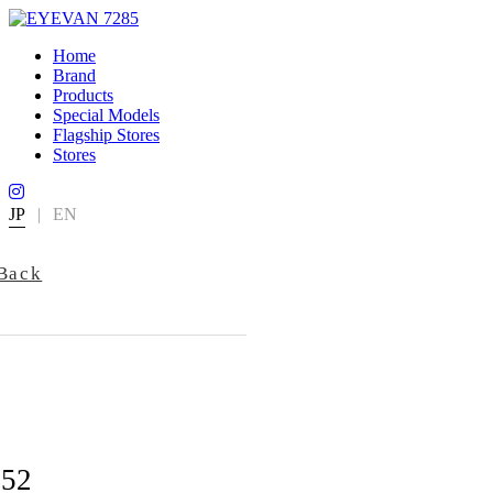
Home
Brand
Products
Special Models
Flagship Stores
Stores
JP
|
EN
Back
752