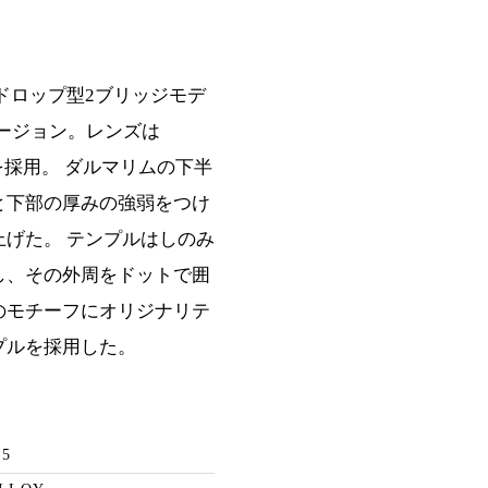
ドロップ型2ブリッジモデ
バージョン。レンズは
を採用。 ダルマリムの下半
と下部の厚みの強弱をつけ
げた。 テンプルはしのみ
し、その外周をドットで囲
のモチーフにオリジナリテ
プルを採用した。
45