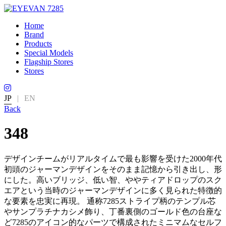
Home
Brand
Products
Special Models
Flagship Stores
Stores
JP
|
EN
Back
348
デザインチームがリアルタイムで最も影響を受けた2000年代
初頭のジャーマンデザインをそのまま記憶から引き出し、形
にした。高いブリッジ、低い智、ややティアドロップのスク
エアという当時のジャーマンデザインに多く見られた特徴的
な要素を忠実に再現。 通称7285ストライプ柄のテンプル芯
やサンプラチナカシメ飾り、丁番裏側のゴールド色の台座な
ど7285のアイコン的なパーツで構成されたミニマムなセルフ