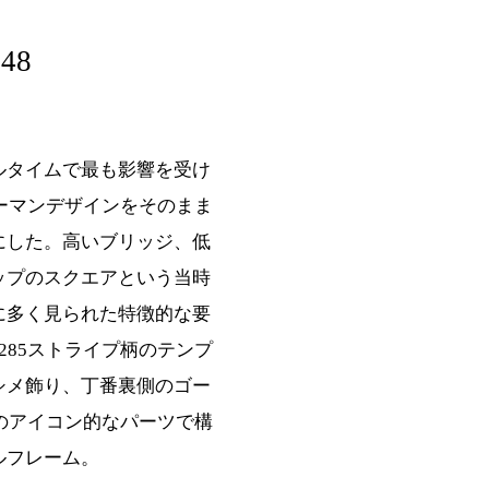
348
ルタイムで最も影響を受け
ャーマンデザインをそのまま
にした。高いブリッジ、低
ップのスクエアという当時
に多く見られた特徴的な要
285ストライプ柄のテンプ
シメ飾り、丁番裏側のゴー
5のアイコン的なパーツで構
ルフレーム。