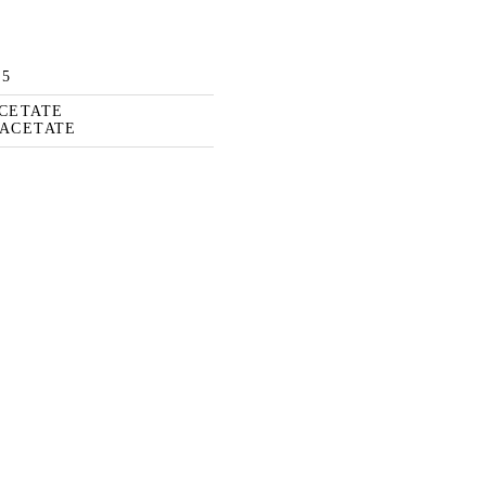
45
ACETATE
 ACETATE