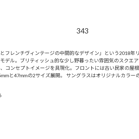
343
とフレンチヴィンテージの中間的なデザイン」という2018年リリ
たモデル。ブリティッシュ的な少し野暮ったい雰囲気のスクエ
せ、コンセプトイメージを具現化。フロントには古い民家の屋
5mmと47mmの2サイズ展開。 サングラスはオリジナルカラー
6