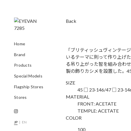
Back
Home
「ブリティッシュヴィンテージ
Brand
いるテーマに則って作り上げ
る吊り上がった智を組み合わ
Products
製の飾りカシメを設置した。4
Special Models
SIZE
Flagship Stores
45 □ 23-146/47 □ 23-14
MATERIAL
Stores
FRONT: ACETATE
TEMPLE: ACETATE
COLOR
JP
|
EN
100