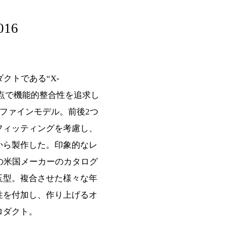
016
クトである“X-
5の視点で機能的整合性を追求し
リファインモデル。前後2つ
フィッティングを考慮し、
から製作した。印象的なレ
の米国メーカーのカタログ
玉型。複合させた様々な年
性を付加し、作り上げるオ
ロダクト。