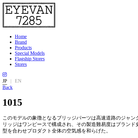
Home
Brand
Products
Special Models
Flagship Stores
Stores
JP
|
EN
Back
1015
このモデルの象徴となるブリッジパーツは高速道路のジャン
リッジはワンピースで構成され、その製造難易度はブランド
型を合わせプロダクト全体の空気感を和らげた。