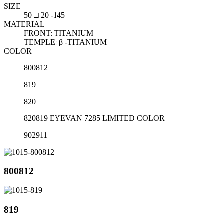
SIZE
50 □ 20 -145
MATERIAL
FRONT: TITANIUM
TEMPLE: β -TITANIUM
COLOR
800812
819
820
820819 EYEVAN 7285 LIMITED COLOR
902911
800812
819