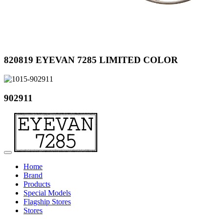
820819 EYEVAN 7285 LIMITED COLOR
902911
Home
Brand
Products
Special Models
Flagship Stores
Stores